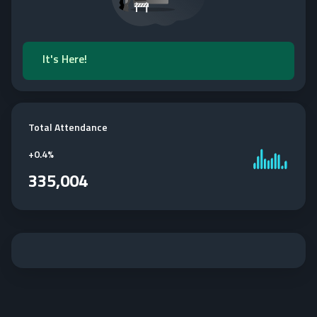
It's Here!
Total Attendance
+
0.4%
335,004