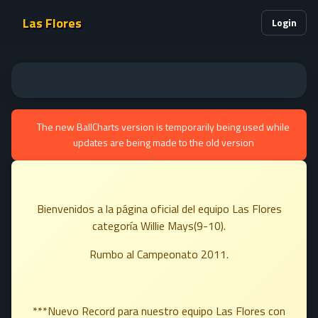
Las Flores
Login
The new BallCharts version is temporarily being used while
updates are being made to the old version
Bienvenidos a la página oficial del equipo Las Flores
categoría Willie Mays(9-10).
Rumbo al Campeonato 2011.
***Nuevo Record para nuestro equipo Las Flores con