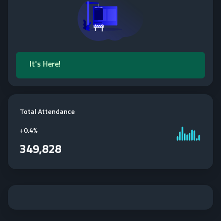
It's Here!
Total Attendance
+
0.4%
349,828