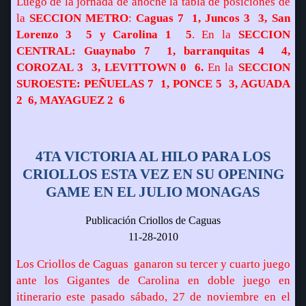
Luego de la jornada de anoche la tabla de posiciones de
la
SECCION METRO
:
Caguas 7  1, Juncos 3  3, San
Lorenzo 3  5 y Carolina 1  5
. En la
SECCION
CENTRAL: Guaynabo 7  1, barranquitas 4  4,
COROZAL 3  3, LEVITTOWN 0  6.
En la
SECCION
SUROESTE: PEÑUELAS 7  1, PONCE 5  3, AGUADA
2  6, MAYAGUEZ 2  6
4TA VICTORIA AL HILO PARA LOS
CRIOLLOS ESTA VEZ EN SU OPENING
GAME EN EL JULIO MONAGAS
Publicación Criollos de Caguas
11-28-2010
Los Criollos de Caguas
ganaron su tercer y cuarto juego
ante los Gigantes de Carolina en doble juego en
itinerario este pasado sábado, 27 de noviembre en el