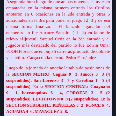
A segunda hora luego de que ambas novenas estuviesen
empatadas en la misma primera entrada los Criollos
anotaron en 6 ocasiones en la 2da entrada y otras 5
adicionales en la 3ra para poner el juego 12  3 y de esa
misma forma finalizo.
El lanzador ganador del
encuentro lo fue Amaury Samalot ( 1  1) en labor de
relevo al juvenil Samuel Ortiz en la 2da entrada y el
jugador más destacado del partido lo fue Edwin Omar
POOH Flores que empujo 5 carreras producto de doblete
y sencillo.
Carga con la derrota Pedro Fernández.
Luego de la jornada de anoche la tabla de posiciones de
la
SECCION METRO
:
Caguas 9  1, Juncos 3  3 (4
suspendidos), San Lorenzo 3  7 y Carolina 1  5 (4
suspendidos)
. En la
SECCION CENTRAL: Guaynabo
9  1, barranquitas 6  4, COROZAL 3  5 (2
suspendidos), LEVITTOWN 0  8 (2 suspendidos).
En la
SECCION SUROESTE: PEÑUELAS 8  2, PONCE 6  4,
AGUADA 4  6, MAYAGUEZ 2  8.